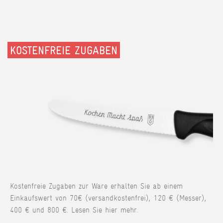
KOSTENFREIE ZUGABEN
Kostenfreie Zugaben zur Ware erhalten Sie ab einem
Einkaufswert von 70€ (versandkostenfrei), 120 € (Messer),
400 € und 800 €. Lesen Sie hier mehr.