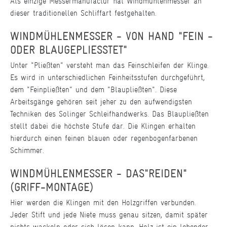
Als einzige Messermanufactur hat Windmühlenmesser an
dieser traditionellen Schliffart festgehalten.
WINDMÜHLENMESSER - VON HAND "FEIN -
ODER BLAUGEPLIESSTET"
Unter "Pließten" versteht man das Feinschleifen der Klinge.
Es wird in unterschiedlichen Feinheitsstufen durchgeführt,
dem "Feinpließten" und dem "Blaupließten". Diese
Arbeitsgänge gehören seit jeher zu den aufwendigsten
Techniken des Solinger Schleifhandwerks. Das Blaupließten
stellt dabei die höchste Stufe dar. Die Klingen erhalten
hierdurch einen feinen blauen oder regenbogenfarbenen
Schimmer.
WINDMÜHLENMESSER - DAS"REIDEN"
(GRIFF-MONTAGE)
Hier werden die Klingen mit den Holzgriffen verbunden.
Jeder Stift und jede Niete muss genau sitzen, damit später
nichts wackeln oder sich lösen kann. Holz ist ein lebender