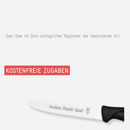
Das Ibex ist Dein alltäglicher Begleiter der besonderen Art.
KOSTENFREIE ZUGABEN