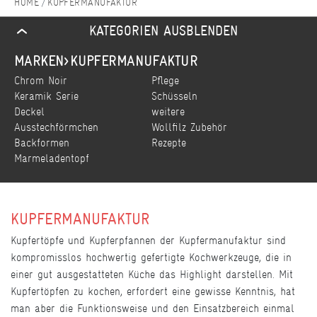
KUPFERMANUFAKTUR
KATEGORIEN AUSBLENDEN
MARKEN
KUPFERMANUFAKTUR
Chrom Noir
Pflege
Keramik Serie
Schüsseln
Deckel
weitere
Ausstechförmchen
Wollfilz Zubehör
Backformen
Rezepte
Marmeladentopf
KUPFERMANUFAKTUR
Kupfertöpfe und Kupferpfannen der Kupfermanufaktur sind
kompromisslos hochwertig gefertigte Kochwerkzeuge, die in
einer gut ausgestatteten Küche das Highlight darstellen. Mit
Kupfertöpfen zu kochen, erfordert eine gewisse Kenntnis, hat
man aber die Funktionsweise und den Einsatzbereich einmal