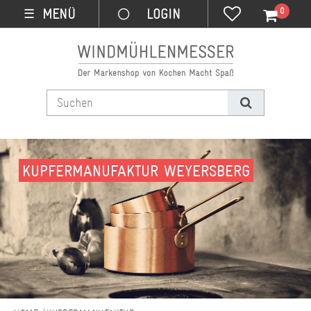
0
MENÜ
☰
KUPFERMANUFAKTUR WEYERSBERG