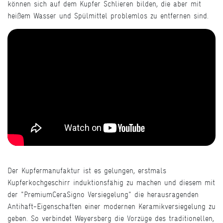
können sich auf dem Kupfer Schlieren bilden, die aber mit
heißem Wasser und Spülmittel problemlos zu entfernen sind.
Der Kupfermanufaktur ist es gelungen, erstmals
Kupferkochgeschirr induktionsfähig zu machen und diesem mit
der "PremiumCeraSigno Versiegelung" die herausragenden
Antihaft-Eigenschaften einer modernen Keramikversiegelung zu
geben. So verbindet Weyersberg die Vorzüge des traditionellen,