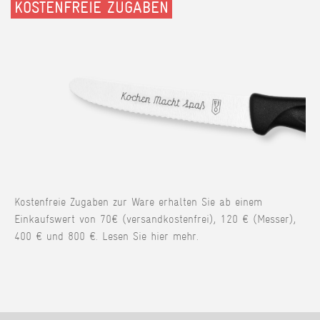
KOSTENFREIE ZUGABEN
Kostenfreie Zugaben zur Ware erhalten Sie ab einem
Einkaufswert von 70€ (versandkostenfrei), 120 € (Messer),
400 € und 800 €. Lesen Sie hier mehr.