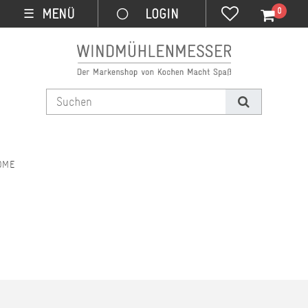
0
MENÜ
☰