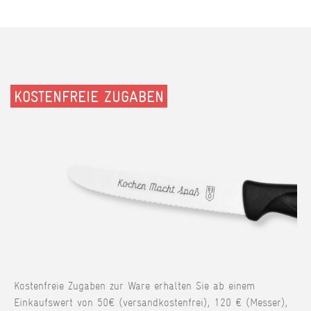
KOSTENFREIE ZUGABEN
Kostenfreie Zugaben zur Ware erhalten Sie ab einem
Einkaufswert von 50€ (versandkostenfrei), 120 € (Messer),