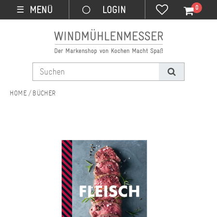
0
MENÜ
☰
BÜCHER