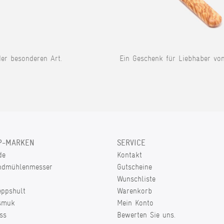
der besonderen Art.
Ein Geschenk für Liebhaber vo
P-MARKEN
SERVICE
de
Kontakt
ndmühlenmesser
Gutscheine
Wunschliste
eppshult
Warenkorb
smuk
Mein Konto
ss
Bewerten Sie uns.