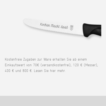
Kostenfreie Zugaben zur Ware erhalten Sie ab einem
Einkaufswert von 70€ (versandkostenfrei), 120 € (Messer),
400 € und 800 €. Lesen Sie hier mehr.