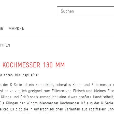
ÖR
MARKEN
TYPEN
 KOCHMESSER 130 MM
rianten, blaugepließtet
er K-Serie ist ein kompektes, schmales Koch- und Filiermesser und
ist es vorzüglich geeignet zum Filieren von Fleisch und kleinen Fis
linge und Griffansatz ermöglicht eine etwas größere Handfreiheit, 
ie Klingen der Windmühlenmesser Kochmesser K3 aus der K-Serie s
eßtet. Es gibt sie in unterschiedlichen Varianten aus rostfreiem 