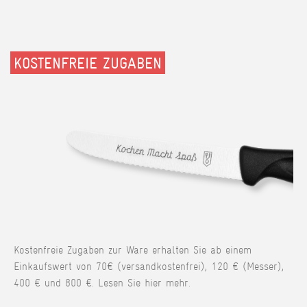
KOSTENFREIE ZUGABEN
Kostenfreie Zugaben zur Ware erhalten Sie ab einem
Einkaufswert von 70€ (versandkostenfrei), 120 € (Messer),
400 € und 800 €. Lesen Sie hier mehr.