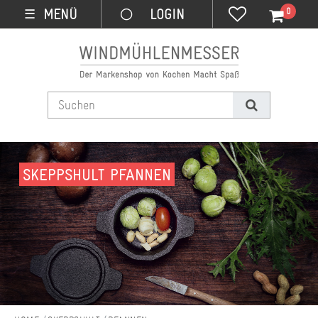
0
MENÜ
☰
SKEPPSHULT PFANNEN