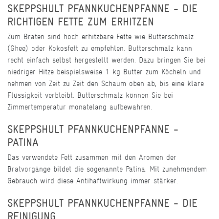
SKEPPSHULT PFANNKUCHENPFANNE - DIE
RICHTIGEN FETTE ZUM ERHITZEN
Zum Braten sind hoch erhitzbare Fette wie Butterschmalz
(Ghee) oder Kokosfett zu empfehlen. Butterschmalz kann
recht einfach selbst hergestellt werden. Dazu bringen Sie bei
niedriger Hitze beispielsweise 1 kg Butter zum Köcheln und
nehmen von Zeit zu Zeit den Schaum oben ab, bis eine klare
Flüssigkeit verbleibt. Butterschmalz können Sie bei
Zimmertemperatur monatelang aufbewahren.
SKEPPSHULT PFANNKUCHENPFANNE -
PATINA
Das verwendete Fett zusammen mit den Aromen der
Bratvorgänge bildet die sogenannte Patina. Mit zunehmendem
Gebrauch wird diese Antihaftwirkung immer stärker.
SKEPPSHULT PFANNKUCHENPFANNE - DIE
REINIGUNG