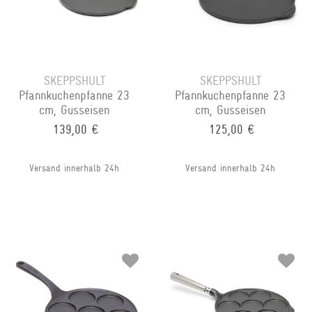
SKEPPSHULT
SKEPPSHULT
Pfannkuchenpfanne 23
Pfannkuchenpfanne 23
cm, Gusseisen
cm, Gusseisen
139,00 €
125,00 €
Versand innerhalb 24h
Versand innerhalb 24h