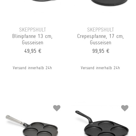
SKEPPSHULT
SKEPPSHULT
Blinipfanne 13 cm,
Crepespfanne, 17 cm,
Gusseisen
Gusseisen
49,95 €
99,95 €
Versand innerhalb 24h
Versand innerhalb 24h