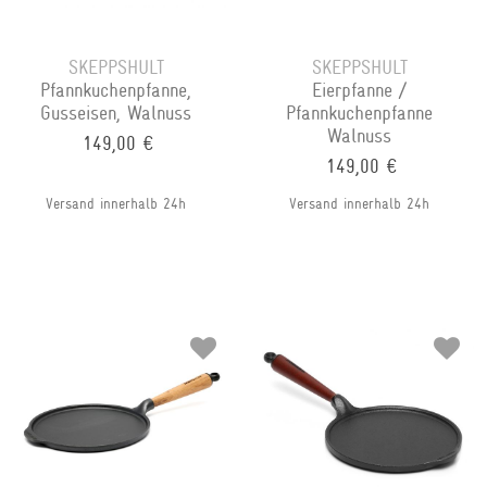
SKEPPSHULT
SKEPPSHULT
Pfannkuchenpfanne,
Eierpfanne /
Gusseisen, Walnuss
Pfannkuchenpfanne
Walnuss
149,00 €
149,00 €
Versand innerhalb 24h
Versand innerhalb 24h