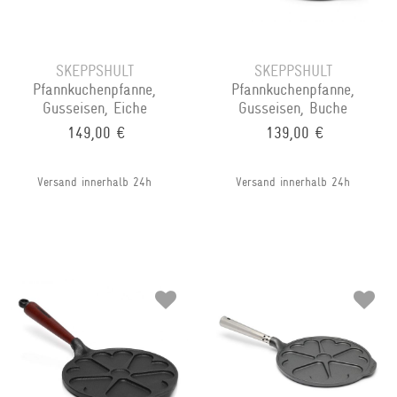
SKEPPSHULT
SKEPPSHULT
Pfannkuchenpfanne,
Pfannkuchenpfanne,
Gusseisen, Eiche
Gusseisen, Buche
149,00 €
139,00 €
Versand innerhalb 24h
Versand innerhalb 24h