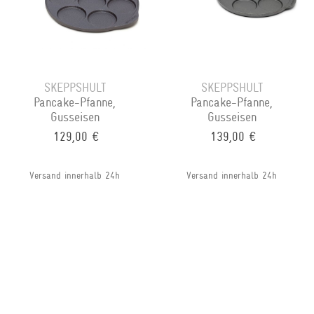
SKEPPSHULT
SKEPPSHULT
Pancake-Pfanne,
Pancake-Pfanne,
Gusseisen
Gusseisen
129,00 €
139,00 €
Versand innerhalb 24h
Versand innerhalb 24h