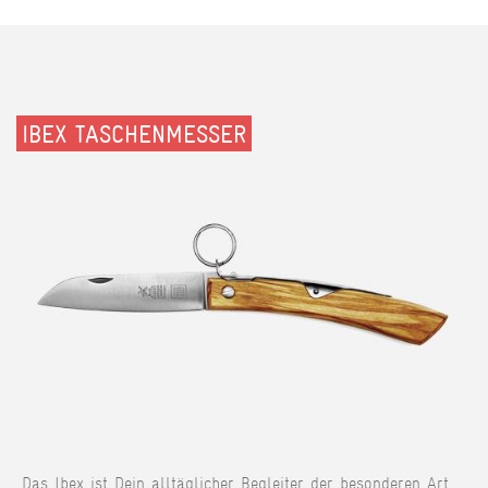
IBEX TASCHENMESSER
Das Ibex ist Dein alltäglicher Begleiter der besonderen Art.